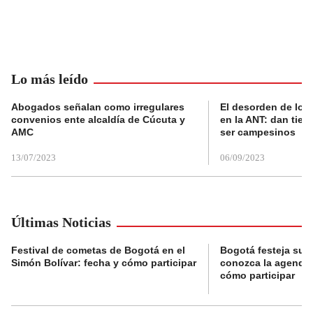
Lo más leído
Abogados señalan como irregulares
El desorden de los
convenios ente alcaldía de Cúcuta y
en la ANT: dan tier
AMC
ser campesinos
13/07/2023
06/09/2023
Últimas Noticias
Festival de cometas de Bogotá en el
Bogotá festeja su 
Simón Bolívar: fecha y cómo participar
conozca la agenda 
cómo participar