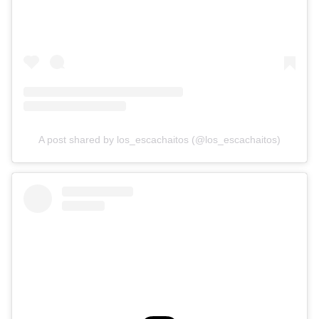
A post shared by los_escachaitos (@los_escachaitos)