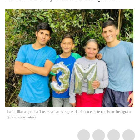
La familia campesina ‘Los escachaitos’ sigue triunfando en internet. Foto: Instagram
(@los_escachaitos)