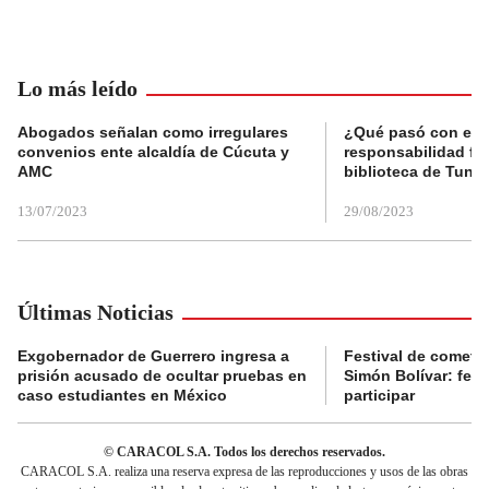
Lo más leído
Abogados señalan como irregulares
¿Qué pasó con el 
convenios ente alcaldía de Cúcuta y
responsabilidad fis
AMC
biblioteca de Tunja
13/07/2023
29/08/2023
Últimas Noticias
Exgobernador de Guerrero ingresa a
Festival de cometa
prisión acusado de ocultar pruebas en
Simón Bolívar: fec
caso estudiantes en México
participar
© CARACOL S.A. Todos los derechos reservados.
CARACOL S.A. realiza una reserva expresa de las reproducciones y usos de las obras