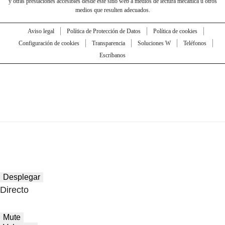
y otras prestaciones accesibles desde este sitio web a medios de lectura mecánica u otros
medios que resulten adecuados.
Aviso legal
Política de Protección de Datos
Política de cookies
Configuración de cookies
Transparencia
Soluciones W
Teléfonos
Escríbanos
Desplegar
Directo
Mute