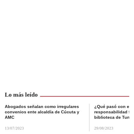
Lo más leído
Abogados señalan como irregulares
¿Qué pasó con el 
convenios ente alcaldía de Cúcuta y
responsabilidad fis
AMC
biblioteca de Tunja
13/07/2023
29/08/2023