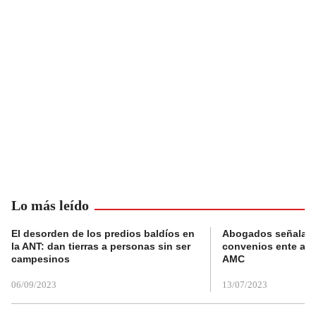
Lo más leído
El desorden de los predios baldíos en
Abogados señalan 
la ANT: dan tierras a personas sin ser
convenios ente alc
campesinos
AMC
06/09/2023
13/07/2023