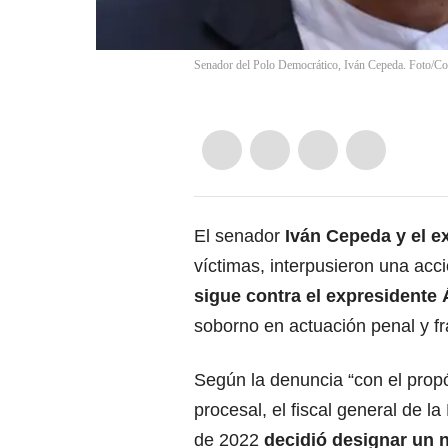
Senador del Polo Democrático, Iván Cepeda. Foto/Co
El senador
Iván Cepeda y el e
víctimas, interpusieron una acc
sigue contra el expresidente 
soborno en actuación penal y f
Según la denuncia “con el propós
procesal, el fiscal general de 
de 2022
decidió designar un n