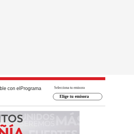
Selecciona tu emisora
ble con el
Programa
Elige tu emisora