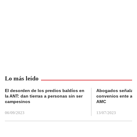
Lo más leído
El desorden de los predios baldíos en
Abogados señalan 
la ANT: dan tierras a personas sin ser
convenios ente alc
campesinos
AMC
06/09/2023
13/07/2023