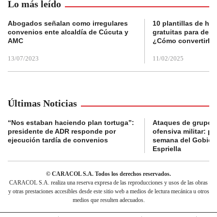
Lo más leído
Abogados señalan como irregulares
10 plantillas de hoj
convenios ente alcaldía de Cúcuta y
gratuitas para des
AMC
¿Cómo convertirla
13/07/2023
11/02/2025
Últimas Noticias
“Nos estaban haciendo plan tortuga”:
Ataques de grupos
presidente de ADR responde por
ofensiva militar: pr
ejecución tardía de convenios
semana del Gobier
Espriella
© CARACOL S.A. Todos los derechos reservados.
CARACOL S.A. realiza una reserva expresa de las reproducciones y usos de las obras
y otras prestaciones accesibles desde este sitio web a medios de lectura mecánica u otros
medios que resulten adecuados.