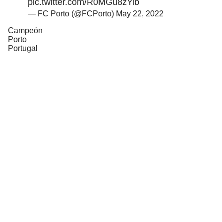
pic.twitter.com/R0MGu8zYib
— FC Porto (@FCPorto)
May 22, 2022
Campeón
Porto
Portugal