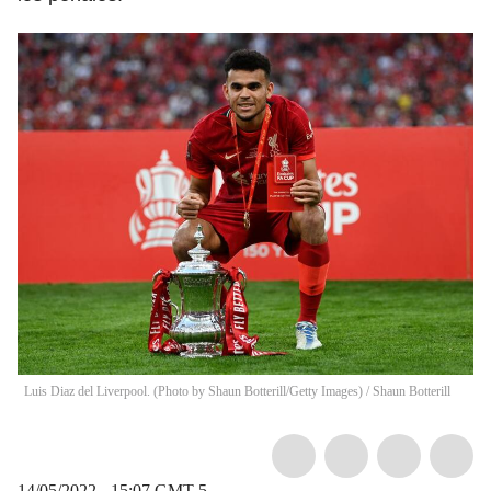
Luis Diaz del Liverpool. (Photo by Shaun Botterill/Getty Images)
/
Shaun Botterill
14/05/2022 - 15:07
GMT-5