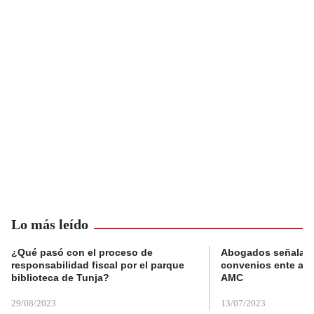
Lo más leído
¿Qué pasó con el proceso de
Abogados señalan 
responsabilidad fiscal por el parque
convenios ente alc
biblioteca de Tunja?
AMC
29/08/2023
13/07/2023