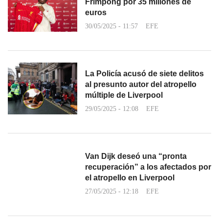
Frimpong por 35 millones de
euros
30/05/2025 - 11:57
EFE
La Policía acusó de siete delitos
al presunto autor del atropello
múltiple de Liverpool
29/05/2025 - 12:08
EFE
Van Dijk deseó una “pronta
recuperación” a los afectados por
el atropello en Liverpool
27/05/2025 - 12:18
EFE