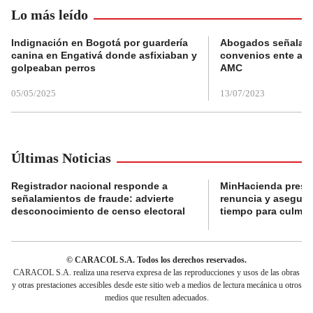
Lo más leído
Indignación en Bogotá por guardería
Abogados señalan 
canina en Engativá donde asfixiaban y
convenios ente alc
golpeaban perros
AMC
05/05/2025
13/07/2023
Últimas Noticias
Registrador nacional responde a
MinHacienda presen
señalamientos de fraude: advierte
renuncia y aseguró
desconocimiento de censo electoral
tiempo para culmina
© CARACOL S.A. Todos los derechos reservados.
CARACOL S.A. realiza una reserva expresa de las reproducciones y usos de las obras
y otras prestaciones accesibles desde este sitio web a medios de lectura mecánica u otros
medios que resulten adecuados.