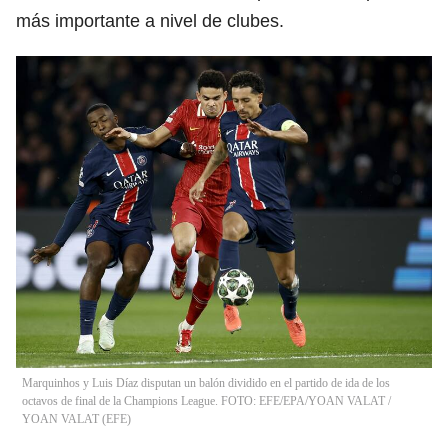
más importante a nivel de clubes.
Marquinhos y Luis Díaz disputan un balón dividido en el partido de ida de los
octavos de final de la Champions League. FOTO: EFE/EPA/YOAN VALAT
/
YOAN VALAT
(
EFE
)