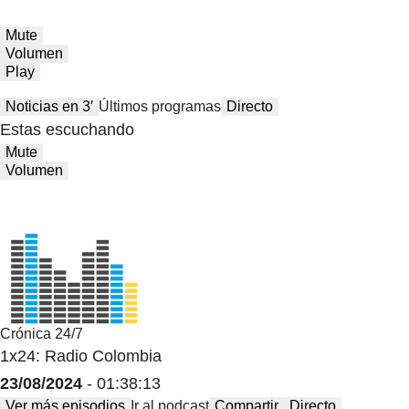
Mute
Volumen
Play
Noticias en 3′
Últimos programas
Directo
Estas escuchando
Mute
Volumen
Crónica 24/7
1x24: Radio Colombia
23/08/2024
- 01:38:13
Ver más episodios
Ir al podcast
Compartir
Directo