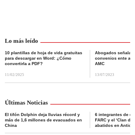
Lo más leído
10 plantillas de hoja de vida gratuitas
Abogados señalan 
para descargar en Word: ¿Cómo
convenios ente alc
convertirla a PDF?
AMC
11/02/2025
13/07/2023
Últimas Noticias
El tifón Dolphin deja lluvias récord y
6 integrantes de di
más de 1,6 millones de evacuados en
FARC y el ‘Clan del
China
abatidos en Antioq