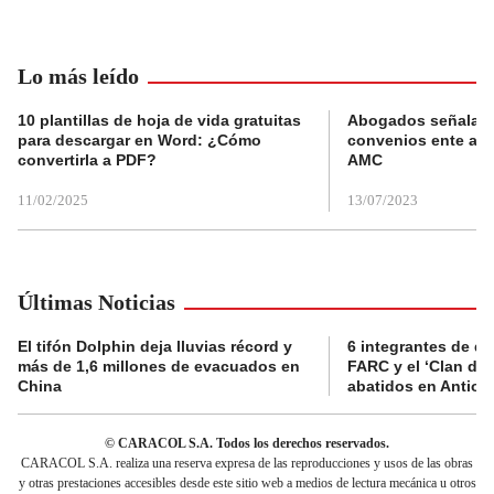
Lo más leído
10 plantillas de hoja de vida gratuitas
Abogados señalan 
para descargar en Word: ¿Cómo
convenios ente alc
convertirla a PDF?
AMC
11/02/2025
13/07/2023
Últimas Noticias
El tifón Dolphin deja lluvias récord y
6 integrantes de di
más de 1,6 millones de evacuados en
FARC y el ‘Clan del
China
abatidos en Antioq
© CARACOL S.A. Todos los derechos reservados.
CARACOL S.A. realiza una reserva expresa de las reproducciones y usos de las obras
y otras prestaciones accesibles desde este sitio web a medios de lectura mecánica u otros