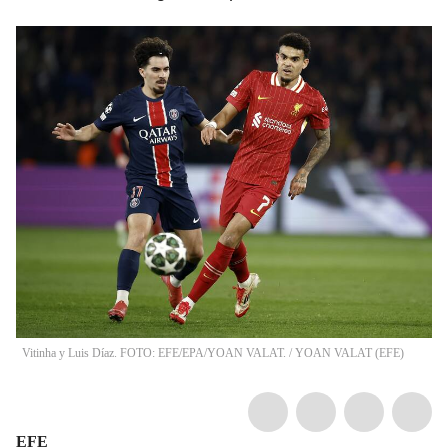
Vitinha y Luis Díaz. FOTO: EFE/EPA/YOAN VALAT.
/
YOAN VALAT
(
EFE
)
EFE