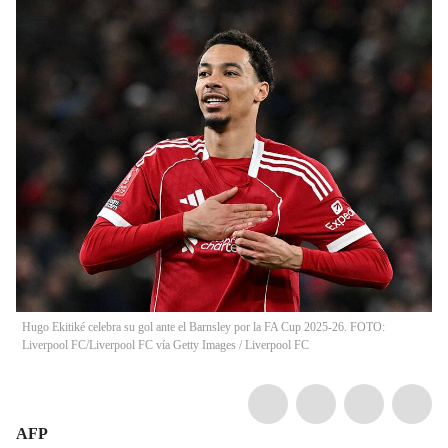
Hugo Ekitiké celebra su gol ante el Barnsley por la FA Cup 2025-26. FOTO:
Liverpool FC/Liverpool FC vía Getty Images
/
Liverpool FC
AFP