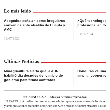
Lo más leído
Abogados señalan como irregulares
¿Qué tecnólogos re
convenios ente alcaldía de Cúcuta y
profesional en Col
AMC
13/02/2024
13/07/2023
Últimas Noticias
MinAgricultura alerta que la ADR
Honduras ve una o
habilitó día despúes del cambio de
ampliar cooperaci
gobierno para firmar contratos
© CARACOL S.A. Todos los derechos reservados.
CARACOL S.A. realiza una reserva expresa de las reproducciones y usos de las obras
y otras prestaciones accesibles desde este sitio web a medios de lectura mecánica u otros