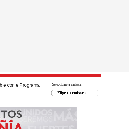
Selecciona tu emisora
ble con el
Programa
Elige tu emisora