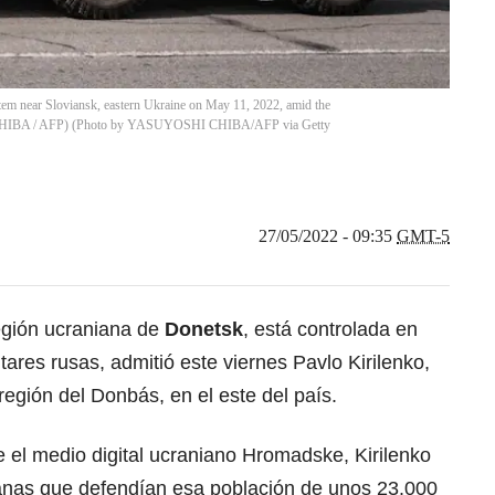
system near Sloviansk, eastern Ukraine on May 11, 2022, amid the
hi CHIBA / AFP) (Photo by YASUYOSHI CHIBA/AFP via Getty
27/05/2022 - 09:35
GMT-5
región ucraniana de
Donetsk
, está controlada en
tares rusas, admitió este viernes Pavlo Kirilenko,
 región del Donbás, en el este del país.
 el medio digital ucraniano Hromadske, Kirilenko
anas que defendían esa población de unos 23.000