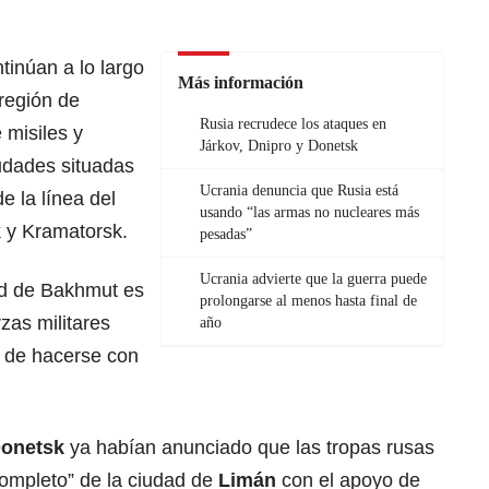
inúan a lo largo
Más información
 región de
Rusia recrudece los ataques en
 misiles y
Járkov, Dnipro y Donetsk
udades situadas
Ucrania denuncia que Rusia está
e la línea del
usando “las armas no nucleares más
 y Kramatorsk.
pesadas”
Ucrania advierte que la guerra puede
ad de Bakhmut es
prolongarse al menos hasta final de
rzas militares
año
o de hacerse con
onetsk
ya habían anunciado que las tropas rusas
completo” de la ciudad de
Limán
con el apoyo de