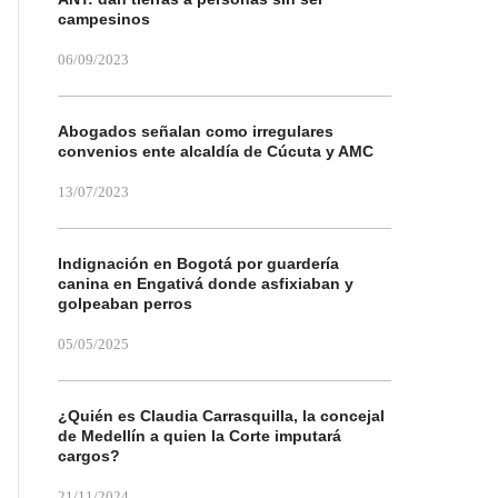
campesinos
06/09/2023
Abogados señalan como irregulares
convenios ente alcaldía de Cúcuta y AMC
13/07/2023
Indignación en Bogotá por guardería
canina en Engativá donde asfixiaban y
golpeaban perros
05/05/2025
¿Quién es Claudia Carrasquilla, la concejal
de Medellín a quien la Corte imputará
cargos?
21/11/2024