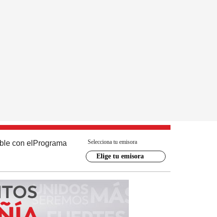
Selecciona tu emisora
ble con el
Programa
Elige tu emisora