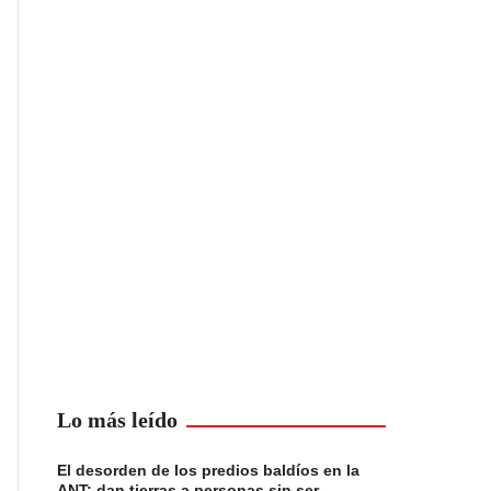
Lo más leído
El desorden de los predios baldíos en la
ANT: dan tierras a personas sin ser