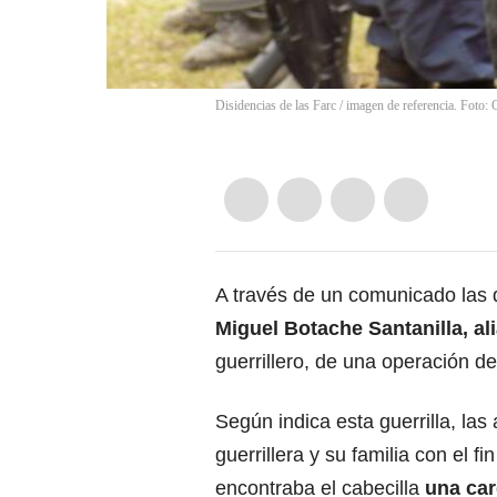
Disidencias de las Farc / imagen de referencia. Foto: 
A través de un comunicado las d
Miguel Botache Santanilla,
al
guerrillero, de una operación de 
Según indica esta guerrilla, la
guerrillera y su familia con el fi
encontraba el cabecilla
una
car