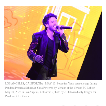
LOS ANGELES, CALIFORNIA - MAY 10: Sebastian Yatra seen onstage during
Pandora Presenta Sebastián Yatra Powered by Verizon at the Verizon 5G Lab on
May 10, 2022 in Los Angeles, California. (Photo by JC Olivera/Getty Images for
Pandora)
/
Jc Olivera