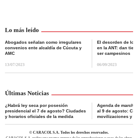
Lo más leído
Abogados señalan como irregulares
El desorden de los
convenios ente alcaldía de Cúcuta y
en la ANT: dan tier
AMC
ser campesinos
13/07/2023
06/09/2023
Últimas Noticias
¿Habrá ley seca por posesión
Agenda de marchas
presidencial el 7 de agosto? Ciudades
al 9 de agosto: Co
y horarios oficiales de la medida
movilizaciones y a
© CARACOL S.A. Todos los derechos reservados.
CARACOL S.A. realiza una reserva expresa de las reproducciones y usos de las obras