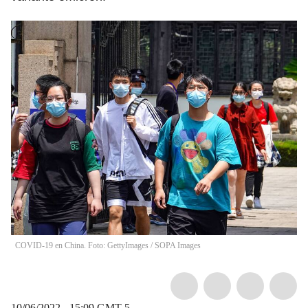
COVID-19 en China. Foto: GettyImages
/
SOPA Images
10/06/2022 - 15:09
GMT-5