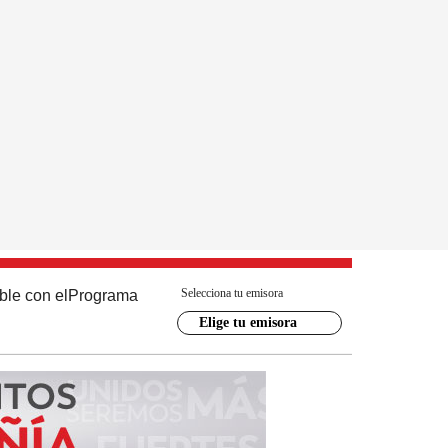
Selecciona tu emisora
ble con el
Programa
Elige tu emisora