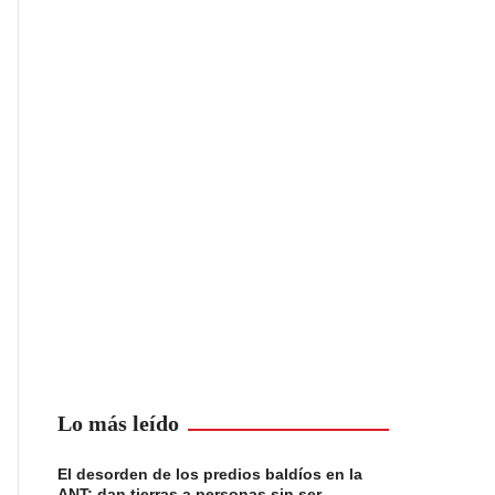
Lo más leído
El desorden de los predios baldíos en la
ANT: dan tierras a personas sin ser