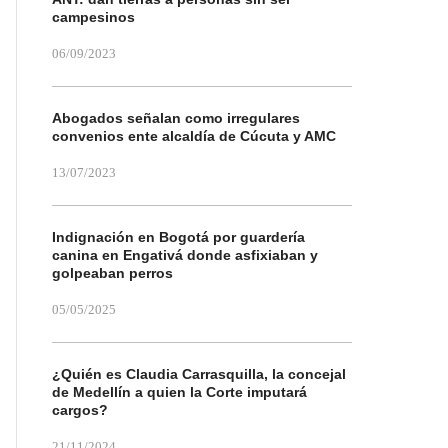
campesinos
06/09/2023
Abogados señalan como irregulares
convenios ente alcaldía de Cúcuta y AMC
13/07/2023
Indignación en Bogotá por guardería
canina en Engativá donde asfixiaban y
golpeaban perros
05/05/2025
¿Quién es Claudia Carrasquilla, la concejal
de Medellín a quien la Corte imputará
cargos?
21/11/2024