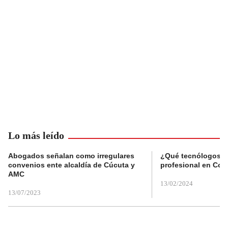
Lo más leído
Abogados señalan como irregulares
¿Qué tecnólogos re
convenios ente alcaldía de Cúcuta y
profesional en Col
AMC
13/02/2024
13/07/2023