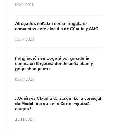
06/09/2023
Abogados señalan como irregulares
convenios ente alcaldía de Cúcuta y AMC
13/07/2023
Indignación en Bogotá por guardería
canina en Engativá donde asfixiaban y
golpeaban perros
05/05/2025
¿Quién es Claudia Carrasquilla, la concejal
de Medellín a quien la Corte imputará
cargos?
21/11/2024