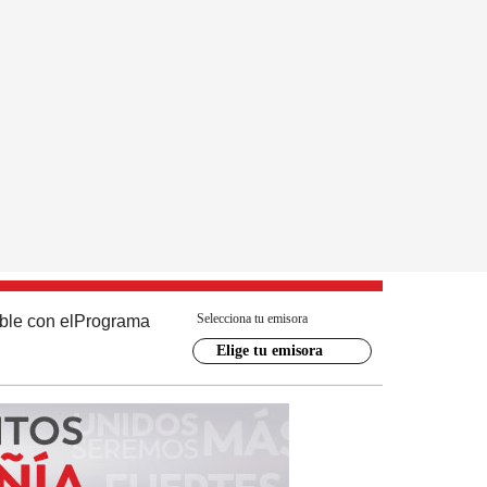
Selecciona tu emisora
ble con el
Programa
Elige tu emisora