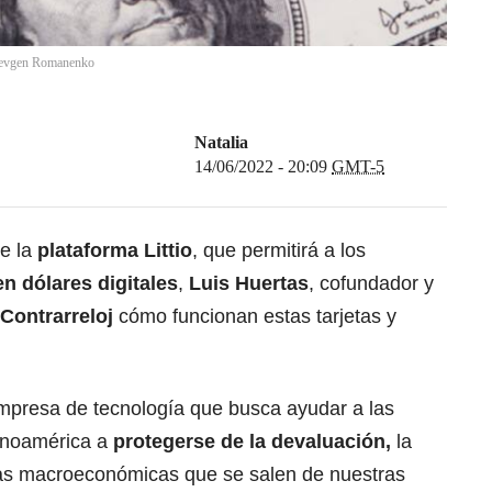
evgen Romanenko
Natalia
14/06/2022 - 20:09
GMT-5
de la
plataforma Littio
, que permitirá a los
en dólares digitales
,
Luis Huertas
, cofundador y
Contrarreloj
cómo funcionan estas tarjetas y
presa de tecnología que busca ayudar a las
inoamérica a
protegerse de la devaluación,
la
rzas macroeconómicas que se salen de nuestras