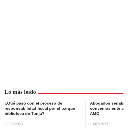
Lo más leído
¿Qué pasó con el proceso de
Abogados señalan 
responsabilidad fiscal por el parque
convenios ente alc
biblioteca de Tunja?
AMC
29/08/2023
13/07/2023