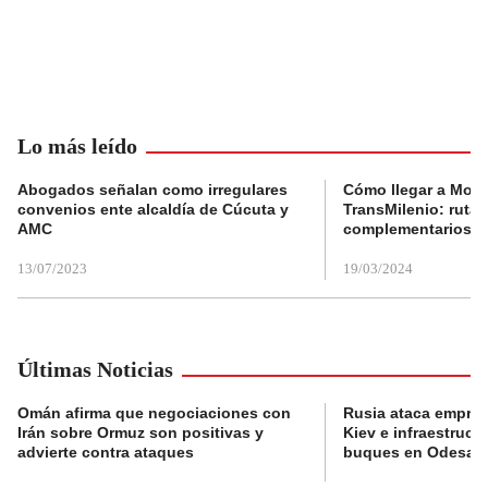
Lo más leído
Abogados señalan como irregulares
Cómo llegar a Mons
convenios ente alcaldía de Cúcuta y
TransMilenio: rutas
AMC
complementarios
13/07/2023
19/03/2024
Últimas Noticias
Omán afirma que negociaciones con
Rusia ataca empres
Irán sobre Ormuz son positivas y
Kiev e infraestructu
advierte contra ataques
buques en Odesa