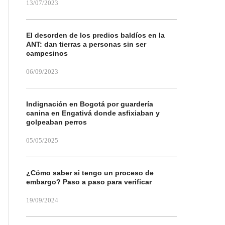
13/07/2023
El desorden de los predios baldíos en la
ANT: dan tierras a personas sin ser
campesinos
06/09/2023
Indignación en Bogotá por guardería
canina en Engativá donde asfixiaban y
golpeaban perros
05/05/2025
¿Cómo saber si tengo un proceso de
embargo? Paso a paso para verificar
19/09/2024