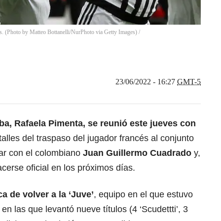
. (Photo by Matteo Bottanelli/NurPhoto via Getty Images)
/
23/06/2022 - 16:27
GMT-5
ba, Rafaela Pimenta, se reunió este jueves con
talles del traspaso del jugador francés al conjunto
gar con el colombiano
Juan Guillermo Cuadrado
y,
erse oficial en los próximos días.
 de volver a la ‘
Juve
’
, equipo en el que estuvo
 las que levantó nueve títulos (4 ‘Scudettti’, 3