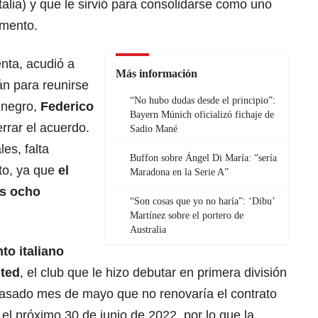
talia) y que le sirvió para consolidarse como uno
omento.
nta, acudió a
Más información
án para reunirse
“No hubo dudas desde el principio”:
inegro,
Federico
Bayern Múnich oficializó fichaje de
errar el acuerdo.
Sadio Mané
es, falta
Buffon sobre Ángel Di María: “sería
to, ya que
el
Maradona en la Serie A”
os ocho
“Son cosas que yo no haría”: ‘Dibu’
Martínez sobre el portero de
Australia
to italiano
ited
, el club que le hizo debutar en primera división
pasado mes de mayo que no renovaría el contrato
 el próximo 30 de junio de 2022, por lo que la