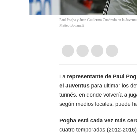
Paul Pogba y Juan Guillermo Cuadrado en la Juventus
Matteo Bottanelli
La
representante de Paul Pog
el Juventus
para ultimar los de
turinés, en donde volvería a ju
según medios locales, puede hac
Pogba está cada vez más cerca
cuatro temporadas (2012-2016) en