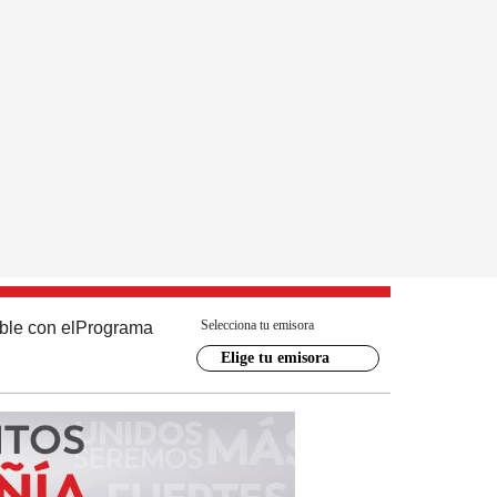
Selecciona tu emisora
ble con el
Programa
Elige tu emisora