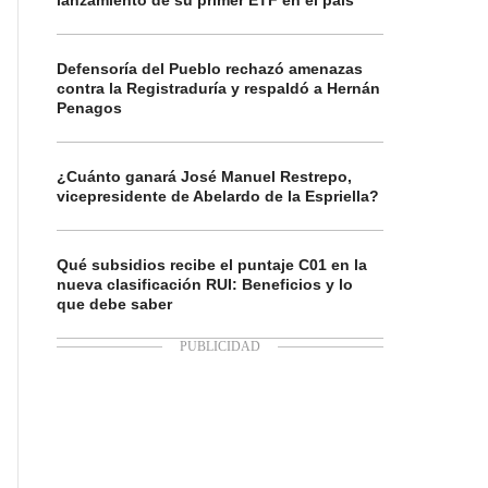
lanzamiento de su primer ETF en el país
Defensoría del Pueblo rechazó amenazas
contra la Registraduría y respaldó a Hernán
Penagos
¿Cuánto ganará José Manuel Restrepo,
vicepresidente de Abelardo de la Espriella?
Qué subsidios recibe el puntaje C01 en la
nueva clasificación RUI: Beneficios y lo
que debe saber