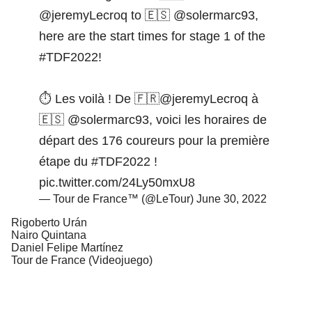
@jeremyLecroq
to 🇪🇸
@solermarc93
,
here are the start times for stage 1 of the
#TDF2022
!
⏱ Les voilà ! De 🇫🇷
@jeremyLecroq
à
🇪🇸
@solermarc93
, voici les horaires de
départ des 176 coureurs pour la première
étape du
#TDF2022
!
pic.twitter.com/24Ly50mxU8
— Tour de France™ (@LeTour)
June 30, 2022
Rigoberto Urán
Nairo Quintana
Daniel Felipe Martínez
Tour de France (Videojuego)