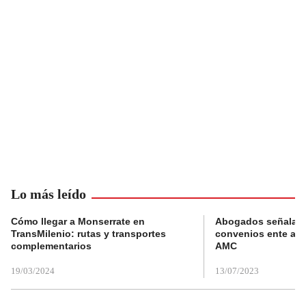
Lo más leído
Cómo llegar a Monserrate en
Abogados señalan 
TransMilenio: rutas y transportes
convenios ente alc
complementarios
AMC
19/03/2024
13/07/2023