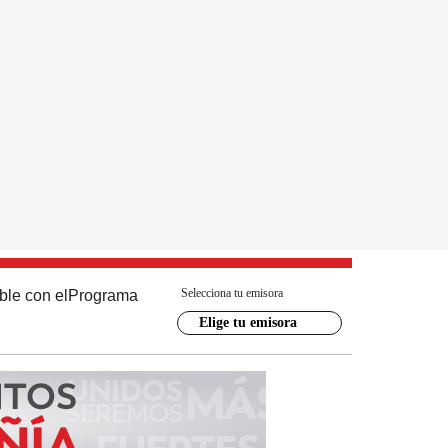
Selecciona tu emisora
ble con el
Programa
Elige tu emisora