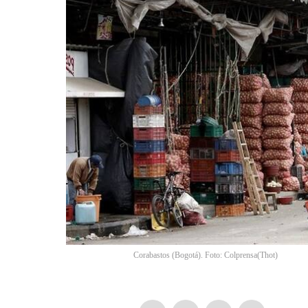
Corabastos (Bogotá). Foto: Colprensa
(
Thot
)