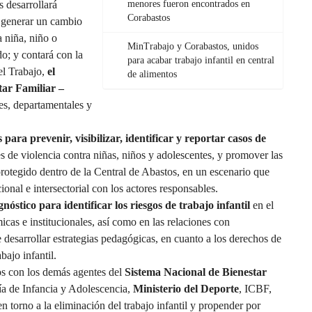
s desarrollará
menores fueron encontrados en
Corabastos
a generar un cambio
a niña, niño o
MinTrabajo y Corabastos, unidos
o; y contará con la
para acabar trabajo infantil en central
del Trabajo,
el
de alimentos
tar Familiar –
es, departamentales y
para prevenir, visibilizar, identificar y reportar casos de
es de violencia contra niñas, niños y adolescentes, y promover las
protegido dentro de la Central de Abastos, en un escenario que
cional e intersectorial con los actores responsables.
nóstico para identificar los riesgos de trabajo infantil
en el
cas e institucionales, así como en las relaciones con
 desarrollar estrategias pedagógicas, en cuanto a los derechos de
abajo infantil.
s con los demás agentes del
Sistema Nacional de Bienestar
cía de Infancia y Adolescencia,
Ministerio del Deporte
, ICBF,
 en torno a la eliminación del trabajo infantil y propender por