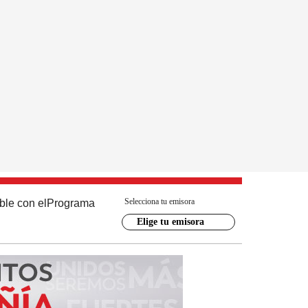
Selecciona tu emisora
ble con el
Programa
Elige tu emisora