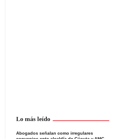
Lo más leído
Abogados señalan como irregulares
convenios ente alcaldía de Cúcuta y AMC