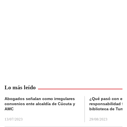
Lo más leído
Abogados señalan como irregulares
¿Qué pasó con el 
convenios ente alcaldía de Cúcuta y
responsabilidad fis
AMC
biblioteca de Tunja
13/07/2023
29/08/2023