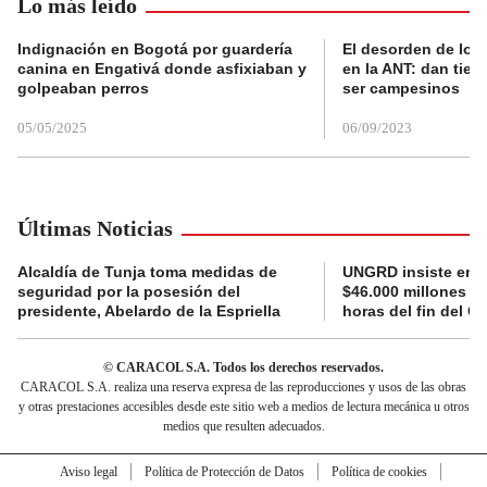
Lo más leído
Indignación en Bogotá por guardería
El desorden de los
canina en Engativá donde asfixiaban y
en la ANT: dan tier
golpeaban perros
ser campesinos
05/05/2025
06/09/2023
Últimas Noticias
Alcaldía de Tunja toma medidas de
UNGRD insiste en li
seguridad por la posesión del
$46.000 millones e
presidente, Abelardo de la Espriella
horas del fin del G
© CARACOL S.A. Todos los derechos reservados.
CARACOL S.A. realiza una reserva expresa de las reproducciones y usos de las obras
y otras prestaciones accesibles desde este sitio web a medios de lectura mecánica u otros
medios que resulten adecuados.
Aviso legal
Política de Protección de Datos
Política de cookies