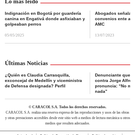
Lo más leído
Indignación en Bogotá por guardería
Abogados señalan 
canina en Engativá donde asfixiaban y
convenios ente alc
golpeaban perros
AMC
05/05/2025
13/07/2023
Últimas Noticias
¿Quién es Claudia Carrasquilla,
Denunciante que s
exconcejal de Medellín y viceministra
contra Jorge Alfred
de Defensa designada? Perfil
pronuncia: “No me 
nada”
© CARACOL S.A. Todos los derechos reservados.
CARACOL S.A. realiza una reserva expresa de las reproducciones y usos de las obras
y otras prestaciones accesibles desde este sitio web a medios de lectura mecánica u otros
medios que resulten adecuados.