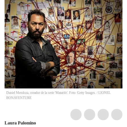
Daniel Mendoza, creador de la serie 'Matarife'. Foto: Getty Images.
/
LIONEL
BONAVENTURE
Laura Palomino