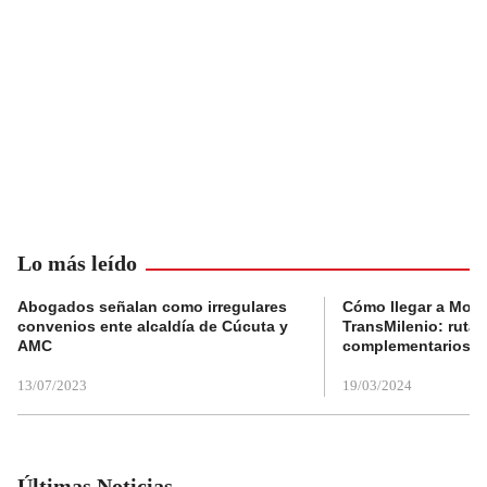
Lo más leído
Abogados señalan como irregulares
Cómo llegar a Mons
convenios ente alcaldía de Cúcuta y
TransMilenio: rutas
AMC
complementarios
13/07/2023
19/03/2024
Últimas Noticias