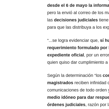
desde el 6 de mayo la informa
pero la envió al correo de los m
las
decisiones judiciales
tiene
para que las distribuya a los ex
“...se logra evidenciar que,
sí h
requerimiento formulado por 
expediente oficial
, por un err
quien quiso dar cumplimiento a 
Según la determinación “los
co
magistrados
reciben infinidad 
comunicaciones de todo orden y
medio idóneo
para dar respue
órdenes judiciales
, razón por 