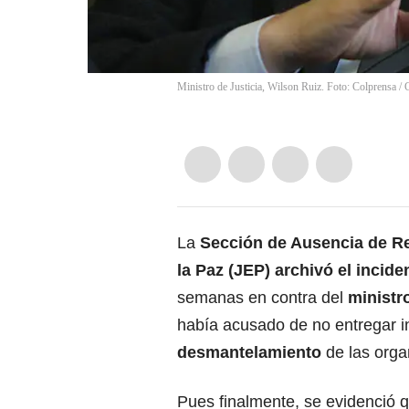
Ministro de Justicia, Wilson Ruiz. Foto: Colprensa
/
La
Sección de Ausencia de Re
la Paz (JEP)
archivó el incid
semanas en contra del
ministro
había acusado de no entregar i
desmantelamiento
de las orga
Pues finalmente, se evidenció qu