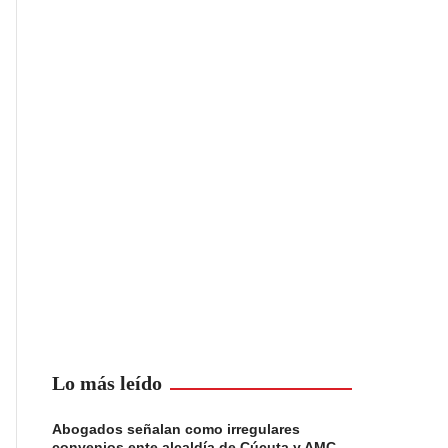
Lo más leído
Abogados señalan como irregulares
convenios ente alcaldía de Cúcuta y AMC