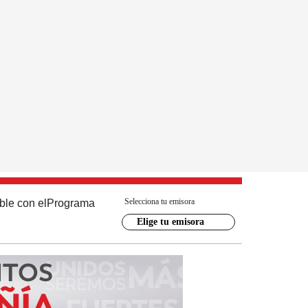
Selecciona tu emisora
ble con el
Programa
Elige tu emisora