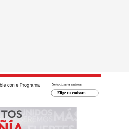
Selecciona tu emisora
ble con el
Programa
Elige tu emisora