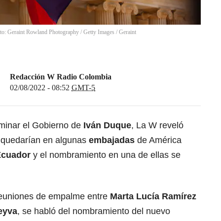
oto: Geraint Rowland Photography / Getty Images
/
Geraint
Redacción W Radio Colombia
02/08/2022 - 08:52
GMT-5
minar el Gobierno de
Iván Duque
, La W reveló
e quedarían en algunas
embajadas
de América
Ecuador
y el nombramiento en una de ellas se
reuniones de empalme entre
Marta Lucía Ramírez
eyva
, se habló del nombramiento del nuevo