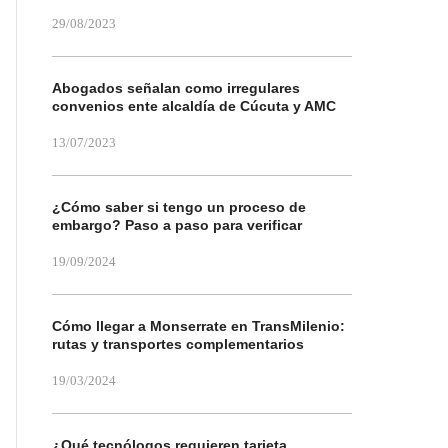
29/08/2023
Abogados señalan como irregulares
convenios ente alcaldía de Cúcuta y AMC
13/07/2023
¿Cómo saber si tengo un proceso de
embargo? Paso a paso para verificar
19/09/2024
Cómo llegar a Monserrate en TransMilenio:
rutas y transportes complementarios
19/03/2024
¿Qué tecnólogos requieren tarjeta