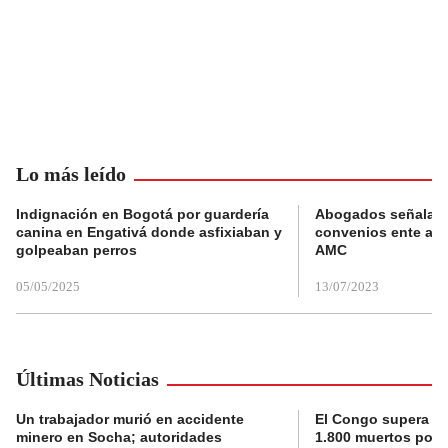
Lo más leído
Indignación en Bogotá por guardería
Abogados señalan 
canina en Engativá donde asfixiaban y
convenios ente alc
golpeaban perros
AMC
05/05/2025
13/07/2023
Últimas Noticias
Un trabajador murió en accidente
El Congo supera la 
minero en Socha; autoridades
1.800 muertos por 