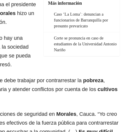
Más información
a el presidente
orales
hizo un
Caso ‘La Loma’: denuncian a
funcionarios de Barranquilla por
ón.
presunto prevaricato
no hay una
Corte se pronuncia en caso de
estudiantes de la Universidad Antonio
 la sociedad
Nariño
 que se pueda
presó.
e debe trabajar por contrarrestar la
pobreza
,
ia y atender conflictos por cuenta de los
cultivos
diciones de seguridad en
Morales
, Cauca. “Yo creo
s efectivos de la fuerza pública para contrarrestar
 en escuchar a la comunidad. (…)
Es muy difícil