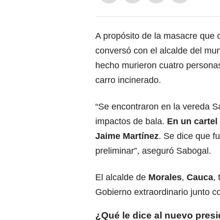
A propósito de la
masacre que o
conversó con el alcalde del mun
hecho murieron cuatro personas 
carro incinerado.
“Se encontraron en la vereda S
impactos de bala.
En un cartel
Jaime Martínez
. Se dice que f
preliminar”, aseguró Sabogal.
El alcalde de
Morales
,
Cauca
,
Gobierno extraordinario junto con
¿Qué le dice al nuevo pres