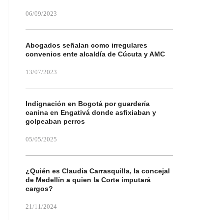
06/09/2023
Abogados señalan como irregulares
convenios ente alcaldía de Cúcuta y AMC
13/07/2023
Indignación en Bogotá por guardería
canina en Engativá donde asfixiaban y
golpeaban perros
05/05/2025
¿Quién es Claudia Carrasquilla, la concejal
de Medellín a quien la Corte imputará
cargos?
21/11/2024