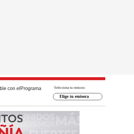
Selecciona tu emisora
ble con el
Programa
Elige tu emisora