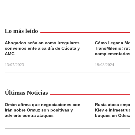
Lo más leído
Abogados señalan como irregulares
Cómo llegar a Mons
convenios ente alcaldía de Cúcuta y
TransMilenio: rutas
AMC
complementarios
13/07/2023
19/03/2024
Últimas Noticias
Omán afirma que negociaciones con
Rusia ataca empres
Irán sobre Ormuz son positivas y
Kiev e infraestructu
advierte contra ataques
buques en Odesa