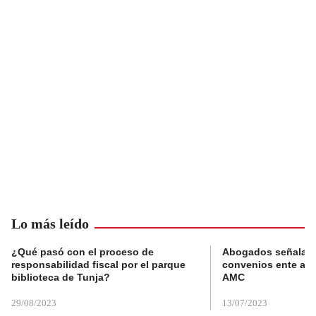
Lo más leído
¿Qué pasó con el proceso de
Abogados señalan 
responsabilidad fiscal por el parque
convenios ente alc
biblioteca de Tunja?
AMC
29/08/2023
13/07/2023