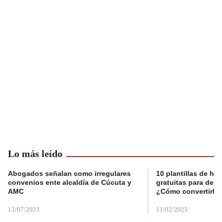
Lo más leído
Abogados señalan como irregulares
10 plantillas de hoj
convenios ente alcaldía de Cúcuta y
gratuitas para des
AMC
¿Cómo convertirla
13/07/2023
11/02/2025