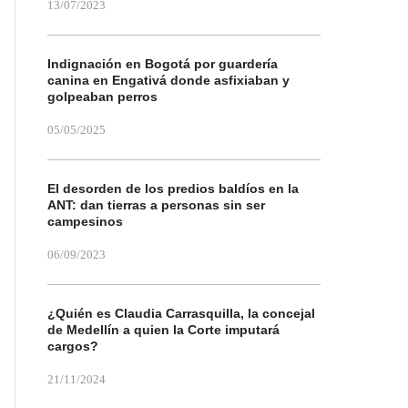
13/07/2023
Indignación en Bogotá por guardería
canina en Engativá donde asfixiaban y
golpeaban perros
05/05/2025
El desorden de los predios baldíos en la
ANT: dan tierras a personas sin ser
campesinos
06/09/2023
¿Quién es Claudia Carrasquilla, la concejal
de Medellín a quien la Corte imputará
cargos?
21/11/2024