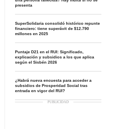
una persona fallecida? Hay multa si no se
presenta
SuperSolidaria consolidó histórico repunte
financiero: tiene superávit de $12.790
millones en 2025
Puntaje D21 en el RUI: Significado,
explicación y subsidios a los que aplica
según el Sisbén 2026
¿Habrá nueva encuesta para acceder a
subsidios de Prosperidad Social tras
entrada en vigor del RUI?