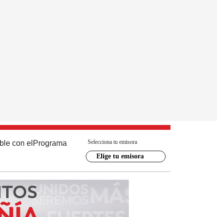
Selecciona tu emisora
ble con el
Programa
Elige tu emisora