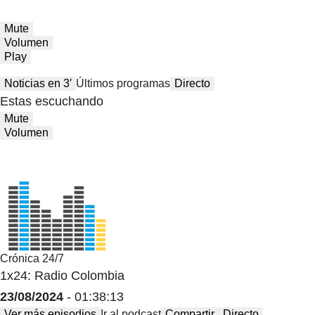
Mute
Volumen
Play
Noticias en 3′
Últimos programas
Directo
Estas escuchando
Mute
Volumen
Crónica 24/7
1x24: Radio Colombia
23/08/2024
- 01:38:13
Ver más episodios
Ir al podcast
Compartir
Directo