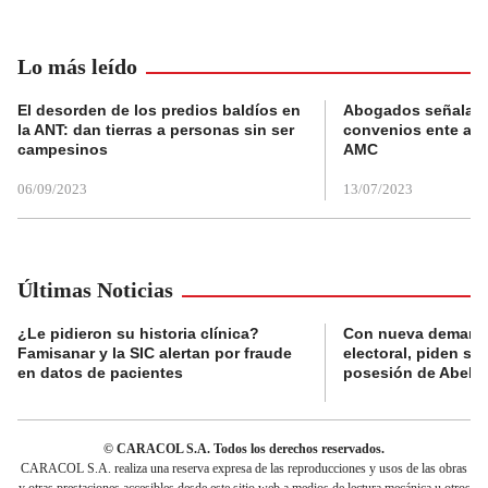
Lo más leído
El desorden de los predios baldíos en
Abogados señalan 
la ANT: dan tierras a personas sin ser
convenios ente alc
campesinos
AMC
06/09/2023
13/07/2023
Últimas Noticias
¿Le pidieron su historia clínica?
Con nueva demanda
Famisanar y la SIC alertan por fraude
electoral, piden s
en datos de pacientes
posesión de Abelard
© CARACOL S.A. Todos los derechos reservados.
CARACOL S.A. realiza una reserva expresa de las reproducciones y usos de las obras