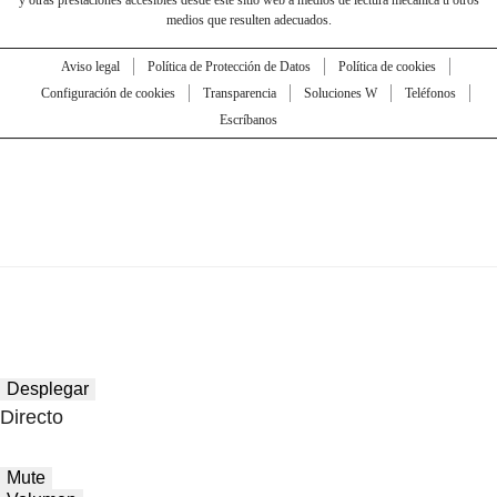
y otras prestaciones accesibles desde este sitio web a medios de lectura mecánica u otros
medios que resulten adecuados.
Aviso legal
Política de Protección de Datos
Política de cookies
Configuración de cookies
Transparencia
Soluciones W
Teléfonos
Escríbanos
Desplegar
Directo
Mute