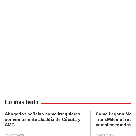
Lo más leído
Abogados señalan como irregulares
Cómo llegar a Mons
convenios ente alcaldía de Cúcuta y
TransMilenio: rutas
AMC
complementarios
13/07/2023
19/03/2024