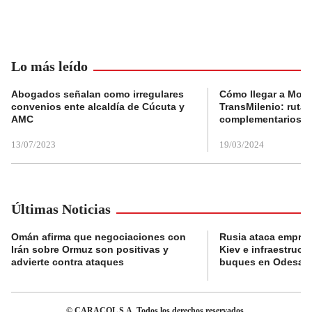
Lo más leído
Abogados señalan como irregulares
Cómo llegar a Mons
convenios ente alcaldía de Cúcuta y
TransMilenio: rutas
AMC
complementarios
13/07/2023
19/03/2024
Últimas Noticias
Omán afirma que negociaciones con
Rusia ataca empres
Irán sobre Ormuz son positivas y
Kiev e infraestructu
advierte contra ataques
buques en Odesa
© CARACOL S.A. Todos los derechos reservados.