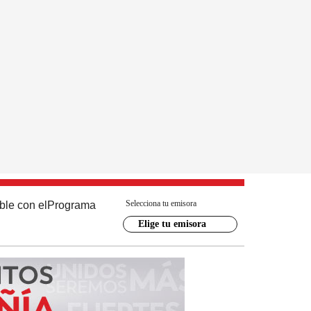
Selecciona tu emisora
ble con el
Programa
Elige tu emisora