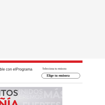
Selecciona tu emisora
ble con el
Programa
Elige tu emisora