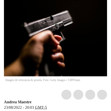
Imagen de referencia de pistola. Foto: Getty Images
/
CBNSiam
Andrea Maestre
23/08/2022 - 20:03
GMT-5