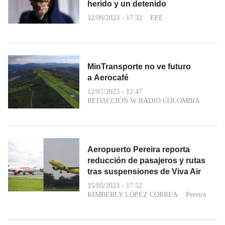
herido y un detenido
12/09/2023 - 17:32
EFE
MinTransporte no ve futuro
a Aerocafé
12/07/2023 - 12:47
REDACCIÓN W RADIO COLOMBIA
Aeropuerto Pereira reporta
reducción de pasajeros y rutas
tras suspensiones de Viva Air
15/05/2023 - 17:52
KIMBERLY LÓPEZ CORREA
Pereira