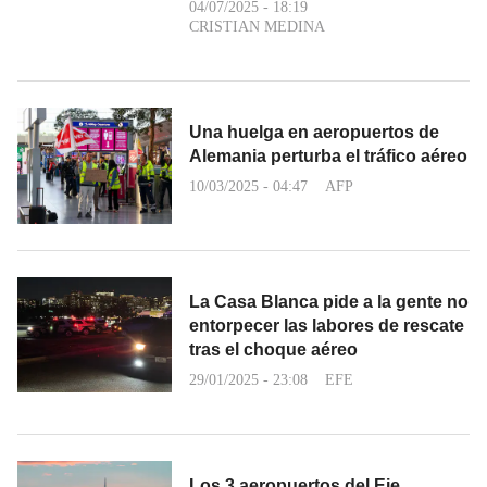
04/07/2025 - 18:19
CRISTIAN MEDINA
Una huelga en aeropuertos de
Alemania perturba el tráfico aéreo
10/03/2025 - 04:47
AFP
La Casa Blanca pide a la gente no
entorpecer las labores de rescate
tras el choque aéreo
29/01/2025 - 23:08
EFE
Los 3 aeropuertos del Eje