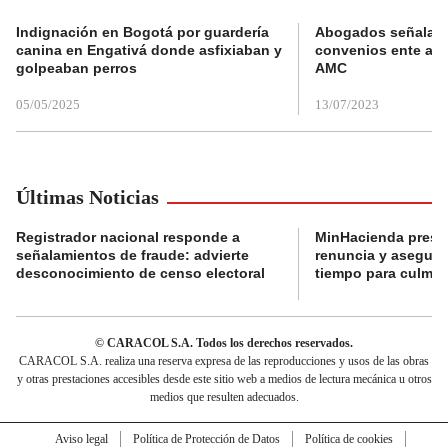
Indignación en Bogotá por guardería
Abogados señalan 
canina en Engativá donde asfixiaban y
convenios ente alc
golpeaban perros
AMC
05/05/2025
13/07/2023
Últimas Noticias
Registrador nacional responde a
MinHacienda presen
señalamientos de fraude: advierte
renuncia y aseguró
desconocimiento de censo electoral
tiempo para culmina
© CARACOL S.A. Todos los derechos reservados.
CARACOL S.A. realiza una reserva expresa de las reproducciones y usos de las obras
y otras prestaciones accesibles desde este sitio web a medios de lectura mecánica u otros
medios que resulten adecuados.
Aviso legal
Política de Protección de Datos
Política de cookies