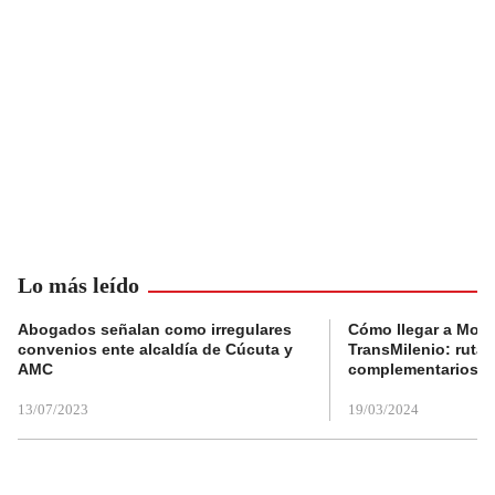
Lo más leído
Abogados señalan como irregulares
Cómo llegar a Mons
convenios ente alcaldía de Cúcuta y
TransMilenio: rutas
AMC
complementarios
13/07/2023
19/03/2024